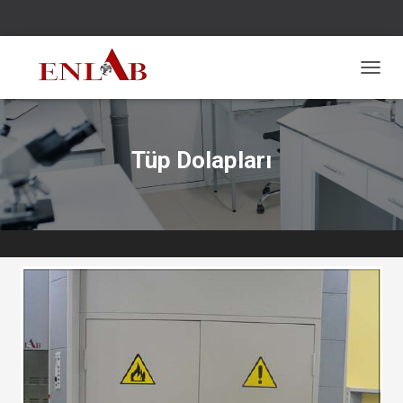
N
A
V
I
G
Tüp Dolapları
A
S
Y
O
N